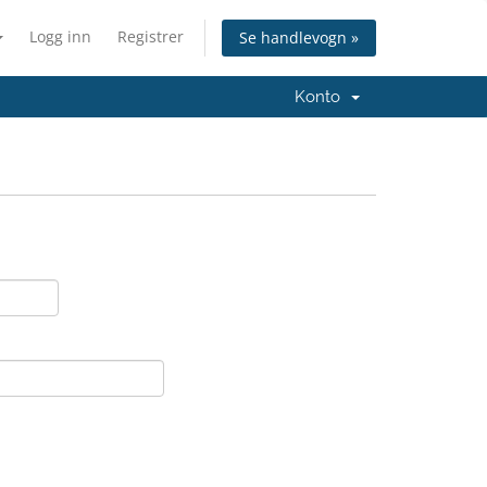
Logg inn
Registrer
Se handlevogn »
Konto