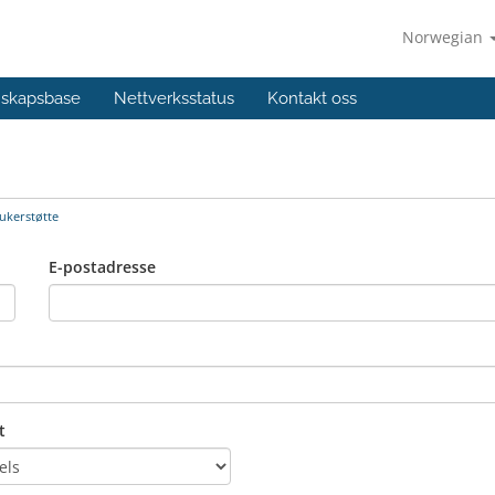
Norwegian
skapsbase
Nettverksstatus
Kontakt oss
ukerstøtte
E-postadresse
t