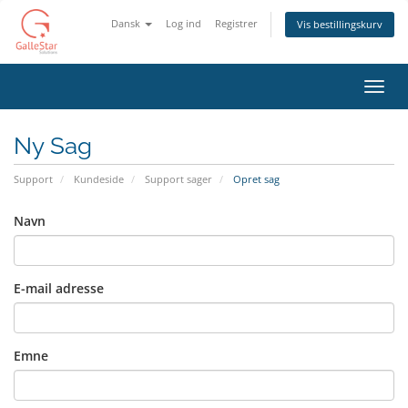
Dansk
Log ind
Registrer
Vis bestillingskurv
Skift
navig
Ny Sag
Support
Kundeside
Support sager
Opret sag
Navn
E-mail adresse
Emne