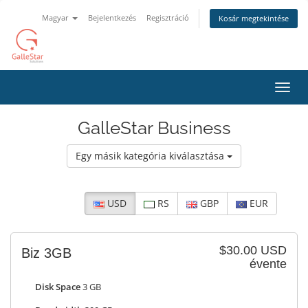
Magyar
Bejelentkezés
Regisztráció
Kosár megtekintése
Váltá
a
navig
GalleStar Business
Egy másik kategória kiválasztása
USD
RS
GBP
EUR
$30.00 USD
Biz 3GB
évente
Disk Space
3 GB