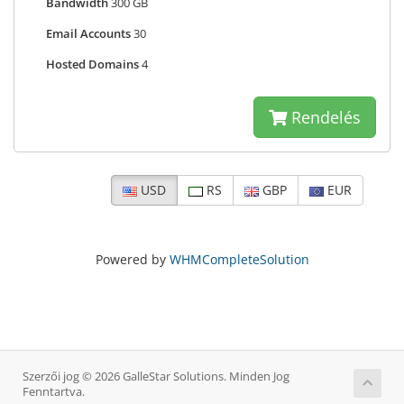
Bandwidth
300 GB
Email Accounts
30
Hosted Domains
4
Rendelés
USD
RS
GBP
EUR
Powered by
WHMCompleteSolution
Szerzői jog © 2026 GalleStar Solutions. Minden Jog
Fenntartva.